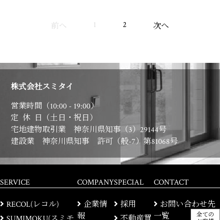
1
2
前へ
次へ
株式会社スミタイ
営業時間（
10:00 - 19:00
）
定 休 日（土日・祝日）
宅地建物取引業 神奈川県知事（3）29144号
建設業 神奈川県知事 許可（般-7）第81068号
SERVICE
COMPANY
SPECIAL
CONTACT
RECOL(レコル)
企業情
採用
お問い合わせ先
全ての
報
一覧
SUMIMOKU(スミモ
不動産買