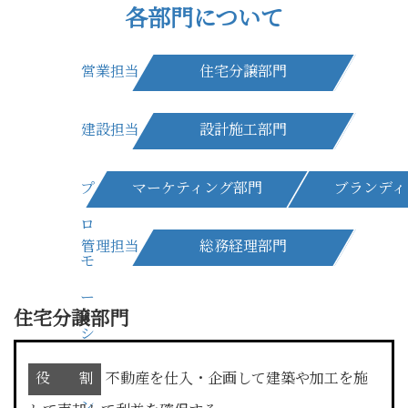
各部門について
営業担当
住宅分譲部門
建設担当
設計施工部門
プ
マーケティング部門
ブランディ
ロ
管理担当
総務経理部門
モ
ー
住宅分譲部門
シ
ョ
役 割
不動産を仕入・企画して建築や加工を施
ン