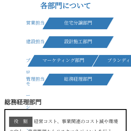
各部門について
営業担当
住宅分譲部門
建設担当
設計施工部門
プ
マーケティング部門
ブランディ
ロ
管理担当
総務経理部門
モ
ー
総務経理部門
シ
ョ
役 割
経営コスト、事業関連のコスト減や環境
ン