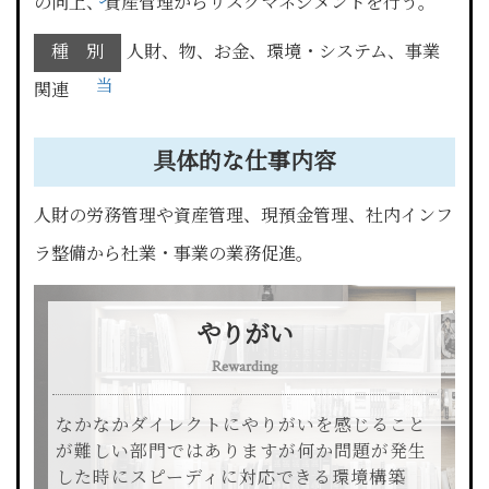
の向上、資産管理からリスクマネジメントを行う。
担
種 別
人財、物、お金、環境・システム、事業
当
関連
具体的な仕事内容
人財の労務管理や資産管理、現預金管理、社内インフ
ラ整備から社業・事業の業務促進。
やりがい
Rewarding
なかなかダイレクトにやりがいを感じること
が難しい部門ではありますが何か問題が発生
した時にスピーディに対応できる環境構築